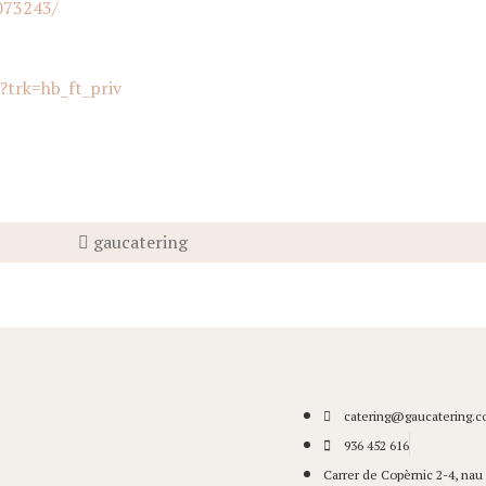
073243/
?trk=hb_ft_priv
gaucatering
catering@gaucatering.
936 452 616
Carrer de Copèrnic 2-4, nau