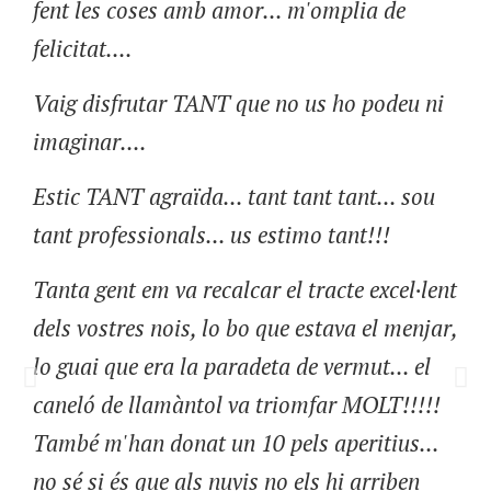
fent les coses amb amor... m'omplia de
felicitat....
Vaig disfrutar TANT que no us ho podeu ni
imaginar....
Estic TANT agraïda... tant tant tant... sou
tant professionals... us estimo tant!!!
Tanta gent em va recalcar el tracte excel·lent
dels vostres nois, lo bo que estava el menjar,
lo guai que era la paradeta de vermut... el
caneló de llamàntol va triomfar MOLT!!!!!
També m'han donat un 10 pels aperitius...
no sé si és que als nuvis no els hi arriben