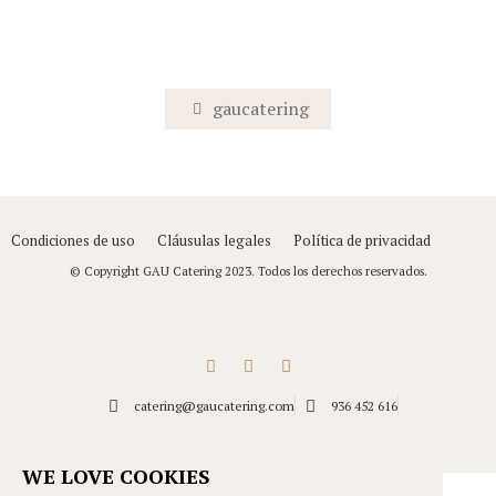
gaucatering
Condiciones de uso
Cláusulas legales
Política de privacidad
© Copyright GAU Catering 2023. Todos los derechos reservados.
catering@gaucatering.com
936 452 616
Carrer de Copèrnic 2-4, nau 1 Camí Ral, 08850 Gavà (Barcelona)
WE LOVE COOKIES