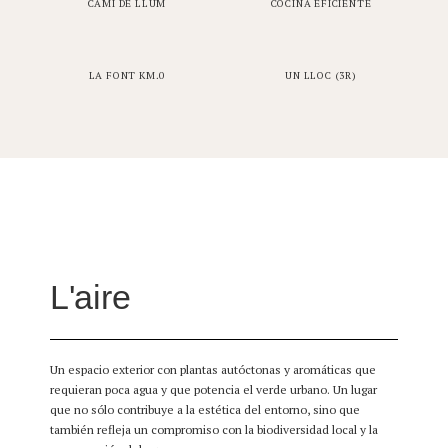
CAMÍ DE LLUM
COCINA EFICIENTE
LA FONT KM.0
UN LLOC (3R)
L'aire
Un espacio exterior con plantas autóctonas y aromáticas que
requieran poca agua y que potencia el verde urbano. Un lugar
que no sólo contribuye a la estética del entorno, sino que
también refleja un compromiso con la biodiversidad local y la