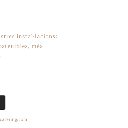
Carmen
Celebración particular
stres instal·lacions:
ostenibles, més
s
catering.com