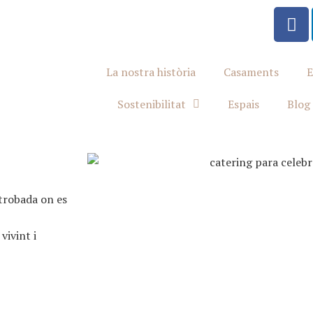
La nostra història
Casaments
E
Sostenibilitat
Espais
Blog
 trobada on es
vivint i