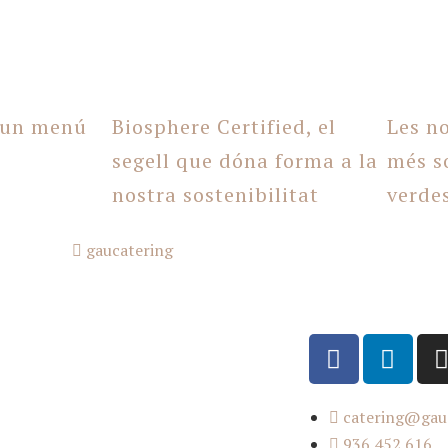
 un menú
Biosphere Certified, el
Les no
segell que dóna forma a la
més s
nostra sostenibilitat
verde
gaucatering
catering@gau
936 452 616