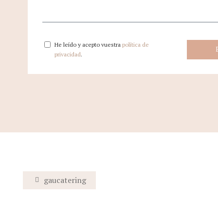
He leído y acepto vuestra
política de
privacidad
.
gaucatering