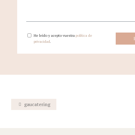
He leído y acepto vuestra
política de
privacidad
.
gaucatering